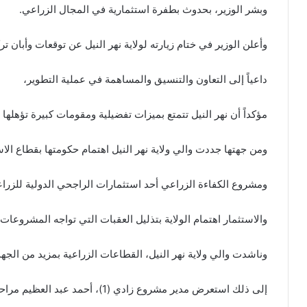
وبشر الوزير، بحدوث بطفرة استثمارية في المجال الزراعي.
وأعلن الوزير في ختام زيارته لولاية نهر النيل عن توقعات وأبان ت
داعياً إلى التعاون والتنسيق والمساهمة في عملية التطوير،
مؤكداً أن نهر النيل تتمتع بميزات تفضيلية ومقومات كبيرة تؤهله
ومن جهتها جددت والي ولاية نهر النيل اهتمام حكومتها بقطاع الاستث
ومشروع الكفاءة الزراعي أحد استثمارات الراجحي الدولية للزراع
والاستثمار اهتمام الولاية بتذليل العقبات التي تواجه المشروعا
وناشدت والي ولاية نهر النيل، القطاعات الزراعية بمزيد من الجه
إلى ذلك استعرض مدير مشروع زادي (1)، أحمد عبد العظيم مراحل العمل بالمشروع،